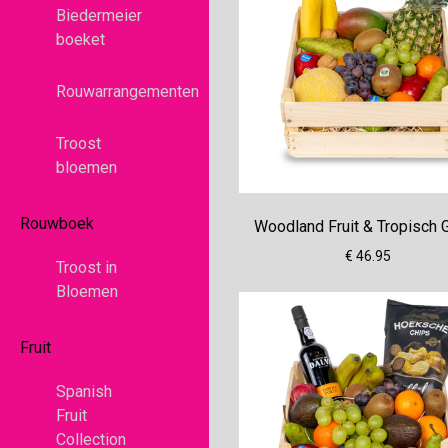
Biedermeier
boeket
Rouwarrangementen
Troost
bloemen
Rouwboek
Woodland Fruit & Tropisch 
€ 46.95
Troost in
Bloemen
Fruit
Spanish
Fruit
Collection