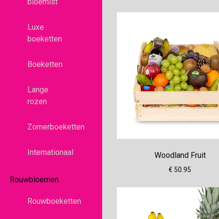
bloemist
Luxe
boeketten
Boeketten
Lange
rozen
Zomerboeketten
Internationaal
Woodland Fruit
€ 50.95
Rouwbloemen
Rouwboeketten