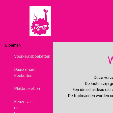
Bloemen
Voorkeursboeketten
W
Duurzamere
Boeketten
Deze verza
De kisten zijn g
Plukboeketten
Een ideaal cadeau dat 
De fruitmanden worden cen
Keuze van
de