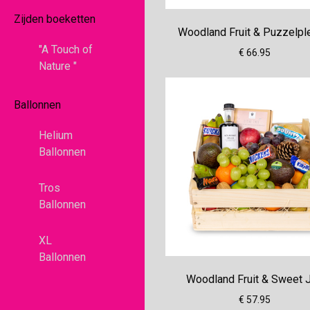
Zijden boeketten
Woodland Fruit & Puzzelpl
"A Touch of
€ 66.95
Nature "
Ballonnen
Helium
Ballonnen
Tros
Ballonnen
XL
Ballonnen
Woodland Fruit & Sweet 
€ 57.95