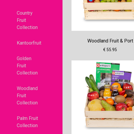
Country
Fruit
Collection
Woodland Fruit & Port
Kantoorfruit
€ 55.95
Golden
Fruit
Collection
Woodland
Fruit
Collection
Palm Fruit
Collection