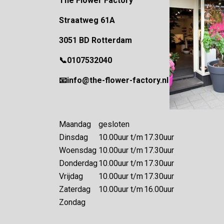
The Flower Factory
Straatweg 61A
3051 BD Rotterdam
📞0107532040
📧info@the-flower-factory.nl
Maandag
gesloten
Dinsdag
10.00uur
t/m
17.30uur
Woensdag
10.00uur
t/m
17.30uur
Donderdag
10.00uur
t/m
17.30uur
Vrijdag
10.00uur
t/m
17.30uur
Zaterdag
10.00uur
t/m
16.00uur
Zondag