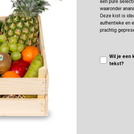
een pure selecti
waaronder anana
Deze kist is ide
authentieke en 
prachtig geprese
Wil je een
tekst?