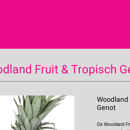
dland Fruit & Tropisch G
Woodland F
Genot
De Woodland Fru