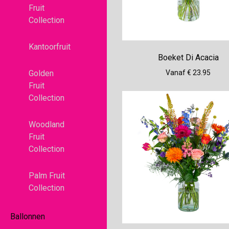
Fruit
Collection
Kantoorfruit
Boeket Di Acacia
Vanaf € 23.95
Golden
Fruit
Collection
Woodland
Fruit
Collection
Palm Fruit
Collection
Ballonnen