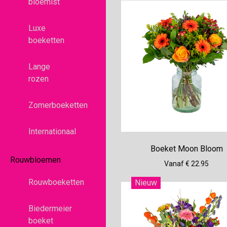
bloemist
Luxe
boeketten
Lange
rozen
Zomerboeketten
Internationaal
Boeket Moon Bloom
Rouwbloemen
Vanaf € 22.95
Rouwboeketten
Nieuw
Biedermeier
boeket