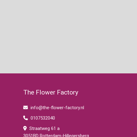
The Flower Factory
info@the-flower-factory.nl
0107532040
Straatweg 61 a
3051BD Rotterdam-Hillegersberg