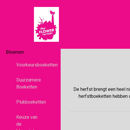
Bloemen
Voorkeursboeketten
Duurzamere
Boeketten
De herfst brengt een heel 
herfstboeketten hebben d
Plukboeketten
Keuze van
de