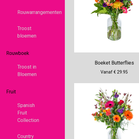
Rouwarrangementen
Troost
bloemen
Rouwboek
Boeket Butterflies
Troost in
Vanaf € 29.95
Bloemen
Fruit
Spanish
Fruit
Collection
Country